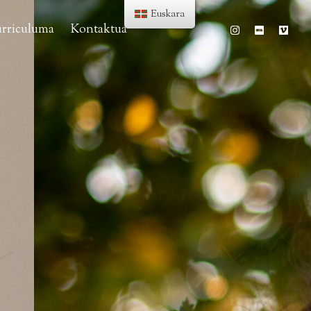
Euskara
rriculuma
Kontaktua