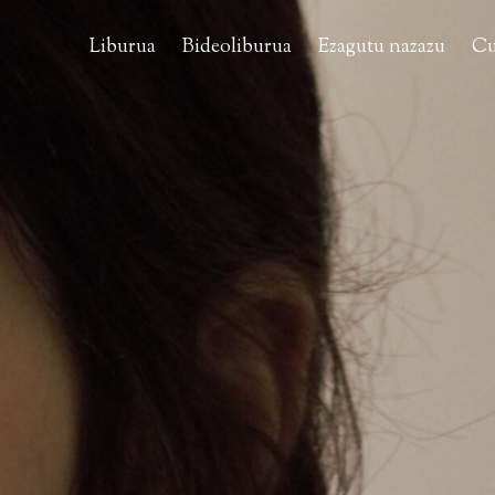
Liburua
Bideoliburua
Ezagutu nazazu
Cu