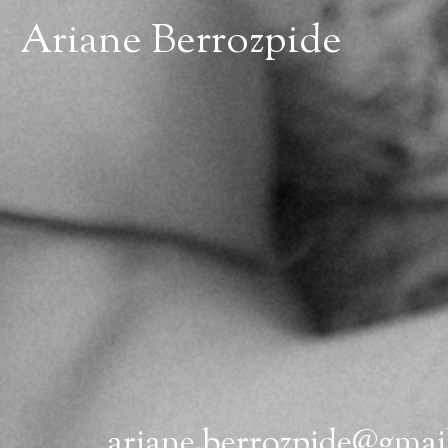
Ariane Berrozpide
ariane.berrozpide@gmai