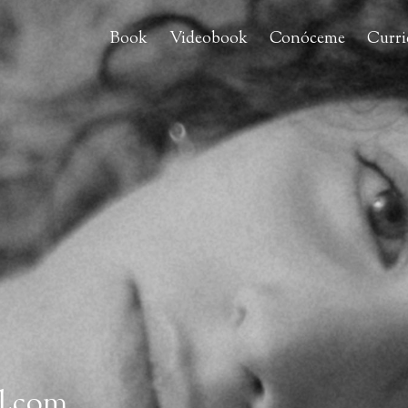
Book
Videobook
Conóceme
Curr
l.com